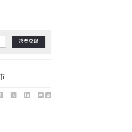
読者登録
ノ市